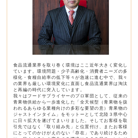
食品流通業界を取り巻く環境はここ近年大きく変化し
ています。環境問題・少子高齢化・消費者ニーズの多
様化・食糧自給率の低下等々が急速に進む中で、我々
の業界も厳しい環境変化に直面し食品流通業界は淘汰
と再編の時代に突入しています。
我々はフードサプライヤーのプロ軍団として、従来の
青果物供給から一歩進化した「全天候型（青果物を扱
われるあらゆる業種向けの多彩な要望の意）青果物の
ジャストインタイム」をモットーとして北陸３県中心
に日々拡大を遂げてまいりました。そしてお客様を取
引先ではなく「取り組み先」と位置付け、またお客様
にとってのかけがえのない「存在」であり続けるため